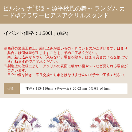
ビルシャナ戦姫 ～源平秋風の舞～ ランダム カ
ード型フラワーピアスアクリルスタンド
イベント価格：1,500円
(税込)
※商品の製造工程上、差し込みが緩いもの・きついものがございます。はまり
具合には個体差が生じますことを、予めご了承ください。
尚、差し込みがきつく「入らない」場合を除き、はまり具合による交換はで
きかねますのでご了承ください。
※製造上の仕様により、アクリルの表面に細かい傷やスレなど見られる場合が
ございます。
目立つ傷を除き、不良交換の対象とはなりませんので予めご了承ください。
仕様
（本体）113×116mm（チャーム）26×21mm（台座）φ41mm