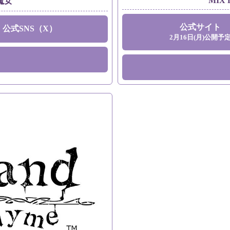
MIX 
魔女
公式サイト
公式SNS（X）
2月16日(月)公開予