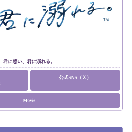
君に惑い、君に溺れる。
公式SNS（Ｘ）
定
Movie