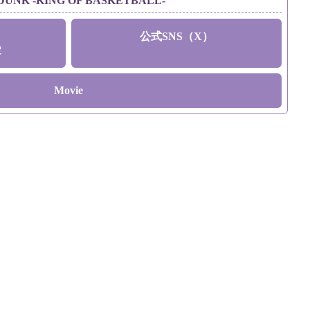
DUNK -KING OF BASKETBALL-
公式SNS（X）
定
Movie