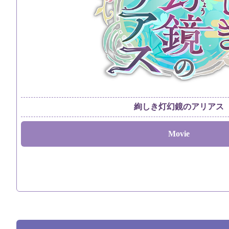
絢しき灯幻鏡のアリアス
Movie