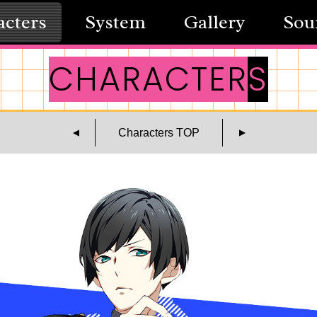
acters
System
Gallery
Sou
CHARACTER
S
Characters TOP
▲
▲