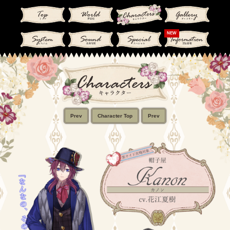
NEW
Prev
Character Top
Prev