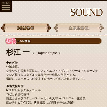
SOUND
BGM情報
杉江 一
＜ Hajime Sugie ＞
◆profile
作編曲家。
クラシック音楽を基盤に、アンビエント・ダンス・ワールドミュージッ
クなど様々なスタイルを織り交ぜた作風を得意とする。
機能にフォーカスした楽曲は海外からも高い評価を得ている。
◆過去担当作
htoL#NiQ -ホタルノニッキ-
ロゼと黄昏の古城
魔王さまをプロデュース！～七つの大罪 for GIRLS～ 主題歌
ほかテレビCM音楽、映画音楽など劇伴を中心に制作