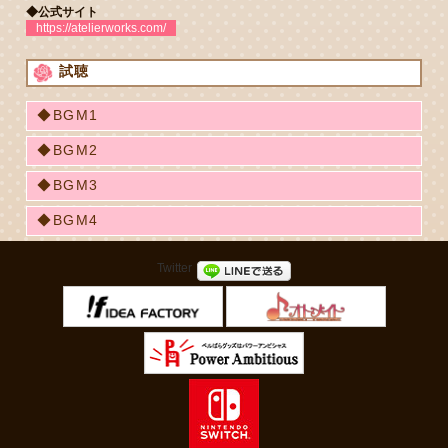
◆公式サイト
https://atelierworks.com/
試聴
◆BGM1
◆BGM2
◆BGM3
◆BGM4
Twitter