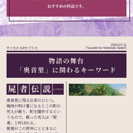
おすすめの作品です。
2024.07.11
すぐわかる#セブスカ
7'scarlet for Nintendo Switch
物語の舞台
「奥音里」に関わるキーワード
奥音里に残る伝承のひとつ。
梅雨が明け夏になるとこの町の
死人が蘇り、町を闊歩するとい
うもので、蘇った死人は「屍
者」と呼ばれる。
屍者がこの世界にとどまるに