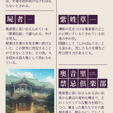
は、生者を殺め続けなければな
らないとされる。
奥音里に言い伝えられている
薄紫の花をつける奥音里のどこ
「屍者伝説」で語られる、生け
かに咲いているとされている伝
る死人。
承の中の花。
屍者は生者の生気を奪い続けな
隠語として「しかばねぐさ」と
いと、この世界に存在すること
も言われ、死したものを現生に
ができないとされ、その為、人
呼び戻す力があるとも。
を殺める殺人鬼として恐れられ
ている。
奥音里に言い伝えられる古い伝
承から最近の奇妙な噂まで、そ
のミステリアスな魅力を紹介し
つつ、集まった者たちでその真
相を探り、明らかにしていこう