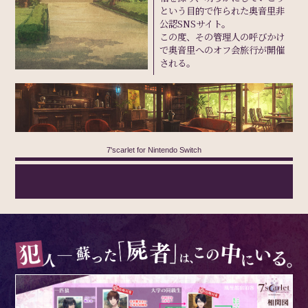
という目的で作られた奥音里非
公認SNSサイト。
この度、その管理人の呼びかけ
で奥音里へのオフ会旅行が開催
される。
7'scarlet for Nintendo Switch