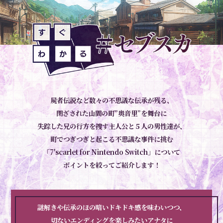
屍者伝説など数々の不思議な伝承が残る、
閉ざされた山間の町”奥音里”を舞台に
失踪した兄の行方を捜す主人公と５人の男性達が、
町でつぎつぎと起こる不思議な事件に挑む
「7'scarlet for Nintendo Switch」について
ポイントを絞ってご紹介します！
謎解きや伝承のほの暗いドキドキ感を味わいつつ、
切ないエンディングを楽しみたいアナタに